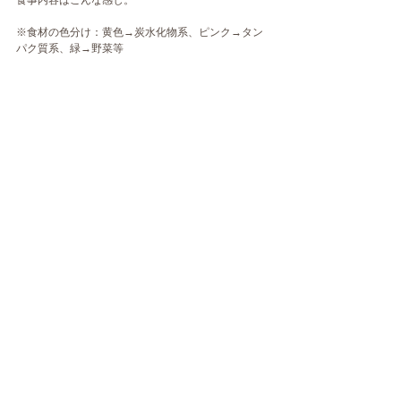
食事内容はこんな感じ。
※食材の色分け：黄色→炭水化物系、ピンク→タン
パク質系、緑→野菜等