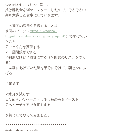
GWを終えいつもの生活に。
娘は離乳食を遅めにスタートしたので、そろそろ中
期を意識した食事にしていきます。
この期間の課題や意識することは
前回のブログ（
https://www.re-
higashihiroshima.com/post/report1
）で挙げてい
たこと
☑ごっくんを獲得する
☑口唇閉鎖ができる
☑初期だけど２回食にする（２回食のリズムをつく
る）
　→朝にあげていた量を半分に分けて、朝と夕にあ
げる
に加えて
☑水分を減らす
☑なめらかなペースト→少し粒のあるペースト
☑ベビーチェアで食事をする
を気にしてやってみました。
******************************