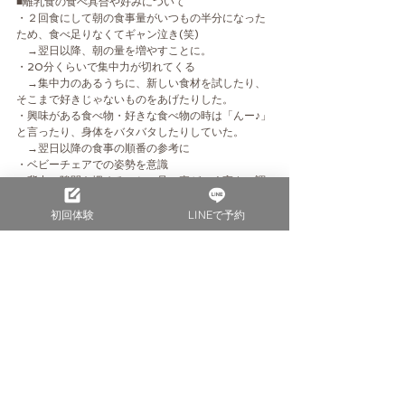
■離乳食の食べ具合や好みについて
・２回食にして朝の食事量がいつもの半分になった
ため、食べ足りなくてギャン泣き(笑)
　→翌日以降、朝の量を増やすことに。
・20分くらいで集中力が切れてくる
　→集中力のあるうちに、新しい食材を試したり、
そこまで好きじゃないものをあげたりした。
・興味がある食べ物・好きな食べ物の時は「んー♪」
と言ったり、身体をバタバタしたりしていた。
　→翌日以降の食事の順番の参考に
・ベビーチェアでの姿勢を意識
　背中の隙間を埋めること、足の裏がつく高さに調
整することを改善
　→集中力が少し増したか？
初回体験
LINEで予約
・食材の粒を残してみて
　・米：7倍粥の米粒を丸々残すと食べなかったた
め、スプーンでつぶしながらあげていた。
　・根菜（芋類、人参、玉ねぎなど）：すりこ木で
細かくつぶすと食べてくれるが、フォークで細かく
つぶすと粒感を感じるのか食べてくれない。
　・葉菜：極みじんにしても食べるのに時間がかか
る。繊維が大きいと嫌がるので、すりこ木で粗めに
すりつぶしてあげていた。
　・豆腐：大きすぎる粒は口から出していた
　・魚：ぼそぼそしていて食べにくそうだった。