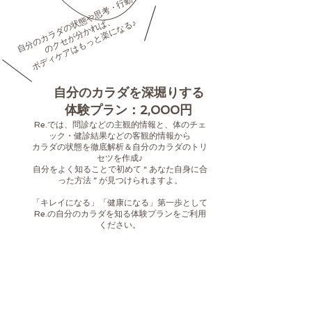
自
分
の
カ
ラ
ダ
の
状
や
思
考
・
行
動
の
ク
セ
が
分
か
れ
ば
態
、
ボディケアはもっと楽になる♪
​自分のカラダを深堀りする
体験プラン：2,000円
​Re.では、問診などの主観的情報と、体のチェ
ック・健診結果などの客観的情報から
カラダの状態を徹底解析＆自分のカラダのトリ
セツを作成♪
自分をよく知ることで初めて “ あなた自身に合
った方法 ” が見つけられますよ。
「キレイになる」「健康になる」第一歩として
Re.の自分のカラダを知る体験プランをご利用
ください。