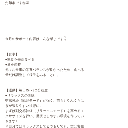
た印象ですね😊
今月のサポート内容はこんな感じです👇
【食事】
●主食を毎食食べる
●量を調整
元々お食事の栄養バランスが良かったため、食べる
量だけ調整して様子をみることに。
【運動】毎日15〜30分程度
●リラックスの訓練
交感神経（戦闘モード）が強く、前ももやふくらは
ぎが張りやすい状態に。
まずは副交感神経（リラックスモード）を高めるエ
クササイズを行い、足痩せしやすい環境を作ってい
きます♪
※自分ではリラックスしてるつもりでも、実は客観