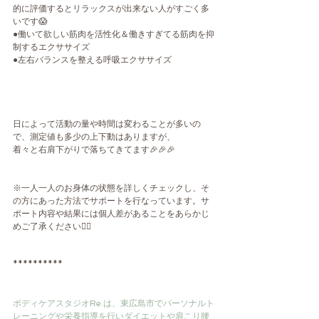
的に評価するとリラックスが出来ない人がすごく多
いです😱
●働いて欲しい筋肉を活性化＆働きすぎてる筋肉を抑
制するエクササイズ
●左右バランスを整える呼吸エクササイズ
日によって活動の量や時間は変わることが多いの
で、測定値も多少の上下動はありますが、
着々と右肩下がりで落ちてきてます🎉🎉🎉
※一人一人のお身体の状態を詳しくチェックし、そ
の方にあった方法でサポートを行なっています。サ
ポート内容や結果には個人差があることをあらかじ
めご了承ください🙇‍♂️
**********
ボディケアスタジオRe.は、東広島市でパーソナルト
レーニングや栄養指導を行いダイエットや肩こり腰