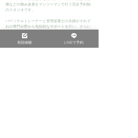
痛などの痛み改善をマンツーマンで行う完全予約制
のスタジオです。
パーソナルトレーナーと管理栄養士の夫婦がそれぞ
れの専門分野から包括的なサポートを行い、さらに
夫婦ならではの緻密な情報共有と連携により、お客
様への運動・栄養サポートを的確にベストタイミン
初回体験
LINEで予約
グでご提供します。
空き状況のお問い合わせ・ご予約などはお問い合わ
せフォーム、ご予約システムまたはお電話で受け付
けております！
ご相談や見学も承っておりますので、お気軽にご連
絡ください！
初回体験の流れはこちらから